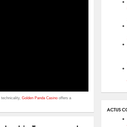
 technicality,
Golden Panda Casino
offers a
ACTUS C