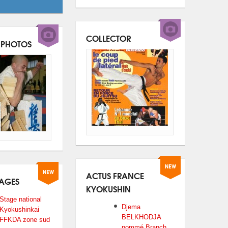
COLLECTOR
 PHOTOS
ACTUS FRANCE
TAGES
KYOKUSHIN
Stage national
Djema
Kyokushinkai
BELKHODJA
FFKDA zone sud
nommé Branch