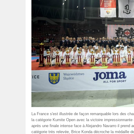
La France s'est illustrée de façon remarquable lors des c
la catégorie Kumite Open avec la victoire impressionnante 
après une finale intense face à Alejandro Navarro il prend
catégorie très relevée, Brice Konda décroche la médaille d