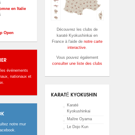
6
omne en Italie
6
Découvrez les clubs de
up Open
karaté Kyokushinkai en
France à l'aide de
notre carte
interactive
.
Vous pouvez également
IER
consulter une liste des clubs
 les événements
naux, nationaux et
ux.
KARATÉ KYOKUSHIN
Karaté
Kyokushinkai
OK
Maître Oyama
ltez notre mur
Le Dojo Kun
Facebook.