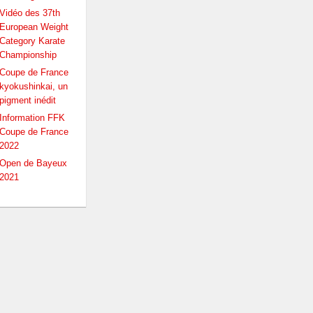
Vidéo des 37th
European Weight
Category Karate
Championship
Coupe de France
kyokushinkai, un
pigment inédit
Information FFK
Coupe de France
2022
Open de Bayeux
2021