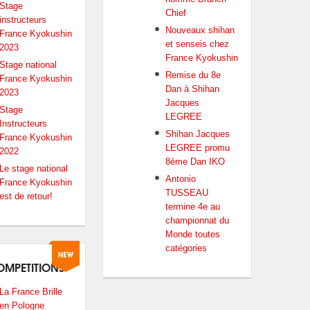
Stage
Chief
instructeurs
Nouveaux shihan
France Kyokushin
et senseis chez
2023
France Kyokushin
Stage national
Remise du 8e
France Kyokushin
Dan à Shihan
2023
Jacques
Stage
LEGREE
Instructeurs
Shihan Jacques
France Kyokushin
LEGREE promu
2022
8ème Dan IKO
Le stage national
Antonio
France Kyokushin
TUSSEAU
est de retour!
termine 4e au
championnat du
Monde toutes
catégories
OMPETITIONS
La France Brille
en Pologne