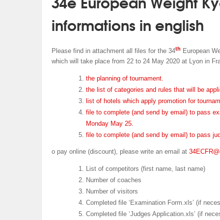
34e European Weight Ky
informations in english
th
Please find in attachment all files for the 34
European Wei
which will take place from 22 to 24 May 2020 at Lyon in Fr
the planning of tournament.
the list of categories and rules that will be app
list of hotels which apply promotion for tournam
file to complete (and send by email) to pass ex
Monday May 25.
file to complete (and send by email) to pass ju
o pay online (discount), please write an email at
34ECFR@g
List of competitors (first name, last name)
Number of coaches
Number of visitors
Completed file ‘Examination Form.xls’ (if nece
Completed file ‘Judges Application.xls’ (if nece