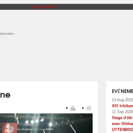
Skip to content
ationales
Démos...
gne
EVÉNEME
23 Aug 202
XIV Ichiba
11 Sep 202
Stage d'ét
avec Shiha
UYTENBO