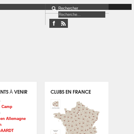
Rechercher
NTS À VENIR
CLUBS EN FRANCE
6
n Camp
6
é en Allemagne
n
GAARDT