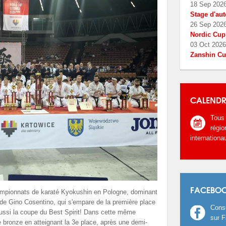
18 Sep 202
Stage d'aut
26 Sep 202
Nordic Cup
03 Oct 2026
Zanshin C
CALENDR
Tous
régio
internationa
FACEBO
hampionnats de karaté Kyokushin en Pologne, dominant
de Gino Cosentino, qui s'empare de la première place
Consu
 aussi la coupe du Best Spirit! Dans cette même
sur 
e bronze en atteignant la 3e place, après une demi-