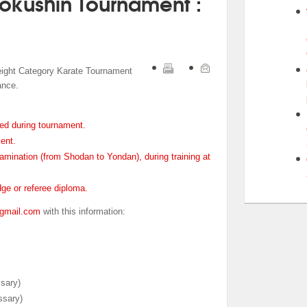
okushin Tournament :
ght Category Karate Tournament
ance.
lied during tournament.
ent.
amination (from Shodan to Yondan), during training at
dge or referee diploma.
mail.com
with this information:
ssary)
ssary)