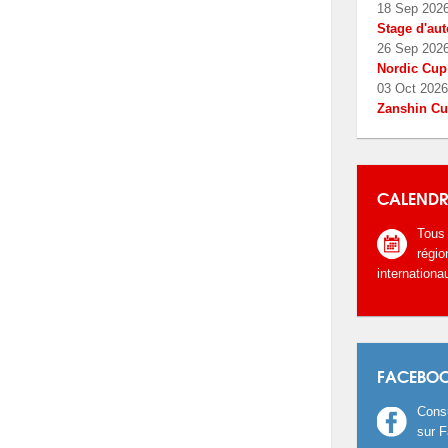
18 Sep 202
Stage d'aut
26 Sep 202
Nordic Cup
03 Oct 2026
Zanshin C
CALENDR
Tous
régio
internationa
FACEBO
Consu
sur 