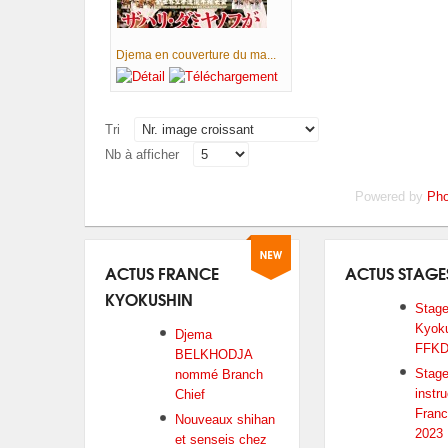
Djema en couverture du ma...
Tri
Nb à afficher
Powered by
Pho
ACTUS FRANCE
ACTUS STAGE
KYOKUSHIN
Stage
Kyoku
Djema
FFKD
BELKHODJA
Stag
nommé Branch
instr
Chief
Franc
Nouveaux shihan
2023
et senseis chez