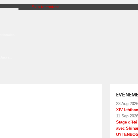
Skip to content
ationales
Démos...
EVÉNEME
23 Aug 202
XIV Ichiba
11 Sep 202
Stage d'ét
avec Shiha
UYTENBO