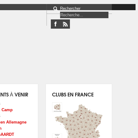
Rechercher
NTS À VENIR
CLUBS EN FRANCE
6
n Camp
6
é en Allemagne
n
GAARDT