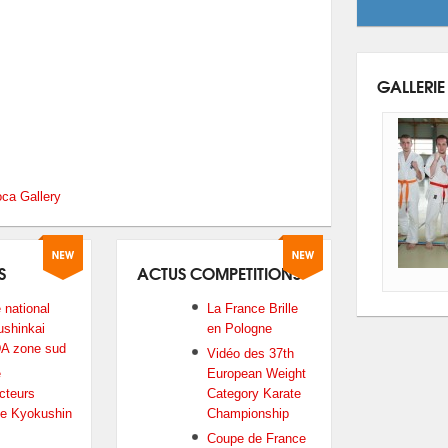
GALLERIE
ca Gallery
S
ACTUS COMPETITIONS
 national
La France Brille
shinkai
en Pologne
A zone sud
Vidéo des 37th
e
European Weight
ucteurs
Category Karate
e Kyokushin
Championship
Coupe de France