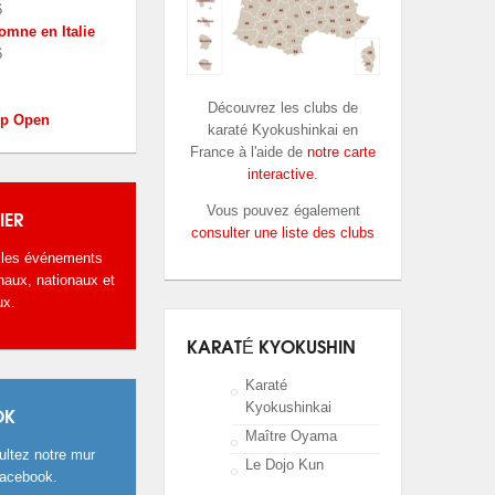
6
omne en Italie
6
Découvrez les clubs de
up Open
karaté Kyokushinkai en
France à l'aide de
notre carte
interactive
.
Vous pouvez également
IER
consulter une liste des clubs
 les événements
naux, nationaux et
ux.
KARATÉ KYOKUSHIN
Karaté
Kyokushinkai
OK
Maître Oyama
ltez notre mur
Le Dojo Kun
Facebook.