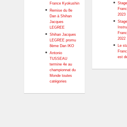
Stage
France Kyokushin
Franc
Remise du 8e
2023
Dan à Shihan
Stag
Jacques
Instr
LEGREE
Franc
Shihan Jacques
2022
LEGREE promu
Le st
8ème Dan IKO
Franc
Antonio
est de
TUSSEAU
termine 4e au
championnat du
Monde toutes
catégories