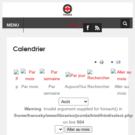
MENU
Skip to content
Calendrier
p
Par mois
Par
Aujourd'hui
Rechercher
Aller au
semaine
mois
Warning
: Invalid argument supplied for foreach() in
/home/franceky/www/libraries/joomla/html/html/select.php
on line
504
Aller au mois